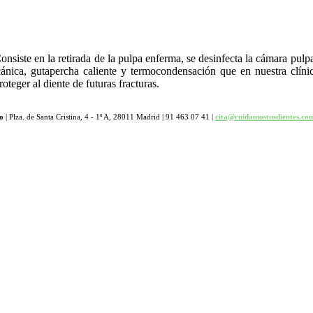
nsiste en la retirada de la pulpa enferma, se desinfecta la cámara pulpa
ánica, gutapercha caliente y termocondensación que en nuestra clín
teger al diente de futuras fracturas.
o
| Plza. de Santa Cristina, 4 - 1º A, 28011 Madrid | 91 463 07 41 |
cita@cuidamostusdientes.co